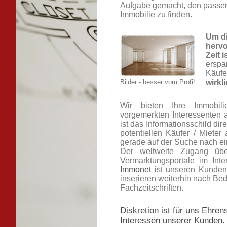
Aufgabe gemacht, den passend
Immobilie zu finden.
Um di
herv
Zeit i
erspar
Käufer
Bilder - besser vom Profi!
wirkl
Wir bieten Ihre Immobili
vorgemerkten Interessenten a
ist das Informationsschild dire
potentiellen Käufer / Mieter
gerade auf der Suche nach ei
Der weltweite Zugang übe
Vermarktungsportale im Inte
Immonet
ist unseren Kunden
inserieren weiterhin nach Bed
Fachzeitschriften.
Diskretion ist für uns Ehr
Interessen unserer Kunden. 