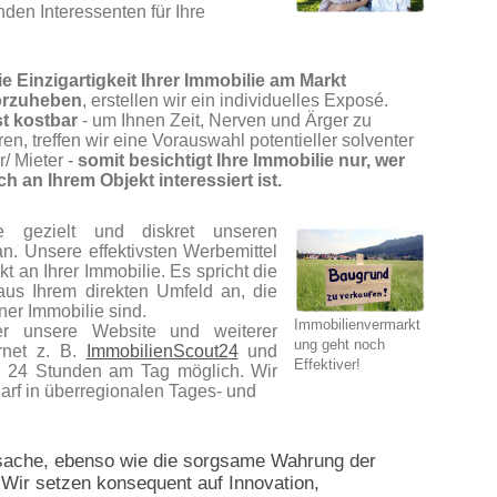
en Interessenten für Ihre
e Einzigartigkeit Ihrer Immobilie am Markt
orzuheben
, erstellen wir ein individuelles Exposé.
st kostbar
- um Ihnen Zeit, Nerven und Ärger zu
en, treffen wir eine Vorauswahl potentieller solventer
/ Mieter -
somit besichtigt Ihre Immobilie nur, wer
ich an Ihrem Objekt interessiert ist.
e gezielt und diskret unseren
n. Unsere effektivsten Werbemittel
kt an Ihrer Immobilie. Es spricht die
 aus Ihrem direkten Umfeld an, die
ner Immobilie sind.
Immobilienvermarkt
r unsere Website und weiterer
ung geht noch
rnet z. B.
ImmobilienScout24
und
Effektiver!
 24 Stunden am Tag möglich. Wir
arf in überregionalen Tages- und
ensache, ebenso wie die sorgsame Wahrung der
Wir setzen konsequent auf Innovation,