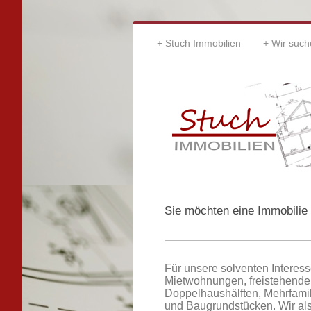
Stuch Immobilien
Wir such
Sie möchten eine Immobilie
Für unsere solventen Interess
Mietwohnungen, freistehende
Doppelhaushälften, Mehrfam
und Baugrundstücken. Wir als