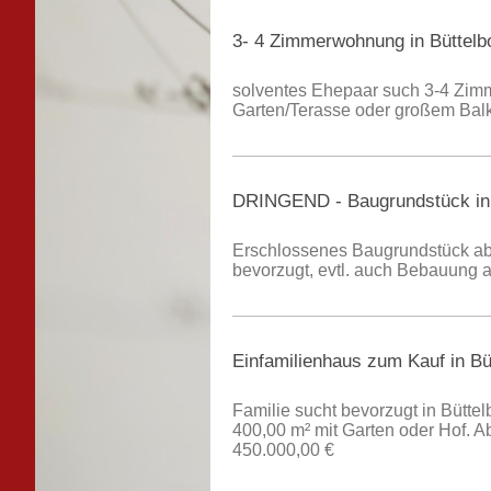
3- 4 Zimmerwohnung in Büttelb
solventes Ehepaar such 3-4 Zimm
Garten/Terasse oder großem Balkon
DRINGEND - Baugrundstück in 
Erschlossenes Baugrundstück ab 
bevorzugt, evtl. auch Bebauung 
Einfamilienhaus zum Kauf in Bü
Familie sucht bevorzugt in Bütt
400,00 m² mit Garten oder Hof. A
450.000,00 €