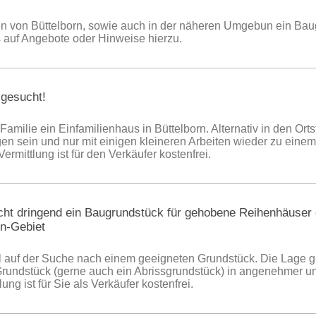
ilen von Büttelborn, sowie auch in der näheren Umgebun ein Baug
 auf Angebote oder Hinweise hierzu.
 gesucht!
e Familie ein Einfamilienhaus in Büttelborn. Alternativ in den Or
gen sein und nur mit einigen kleineren Arbeiten wieder zu ein
Vermittlung ist für den Verkäufer kostenfrei.
sucht dringend ein Baugrundstück für gehobene Reihenhäuser
n-Gebiet
ell auf der Suche nach einem geeigneten Grundstück. Die Lage g
rundstück (gerne auch ein Abrissgrundstück) in angenehmer u
ng ist für Sie als Verkäufer kostenfrei.