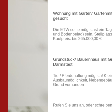
Wohnung mit Garten/ Gartenmit
gesucht
Die ETW sollte möglichst ein Ta
und Bodenbelag) sein. Stellplätze 
Kaufpreis: bis 265.000,00 €
Grundstück/ Bauernhaus mit G
Darmstadt
Tier/ Pferdehaltung möglich! Kle
Ausbaumöglichkeit, Nebengebäude
Grund vorhanden
Rufen Sie uns an, oder schreibe