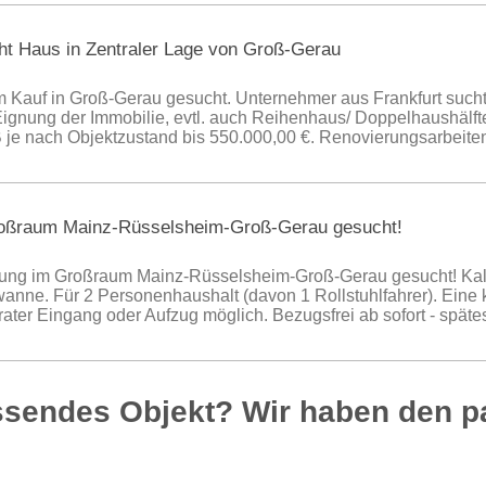
ht Haus in Zentraler Lage von Groß-Gerau
 Kauf in Groß-Gerau gesucht. Unternehmer aus Frankfurt sucht 
Eignung der Immobilie, evtl. auch Reihenhaus/ Doppelhaushälft
VB je nach Objektzustand bis 550.000,00 €. Renovierungsarbei
roßraum Mainz-Rüsselsheim-Groß-Gerau gesucht!
nung im Großraum Mainz-Rüsselsheim-Groß-Gerau gesucht! Kalt
ne. Für 2 Personenhaushalt (davon 1 Rollstuhlfahrer). Eine kl
er Eingang oder Aufzug möglich. Bezugsfrei ab sofort - späte
ssendes Objekt? Wir haben den 