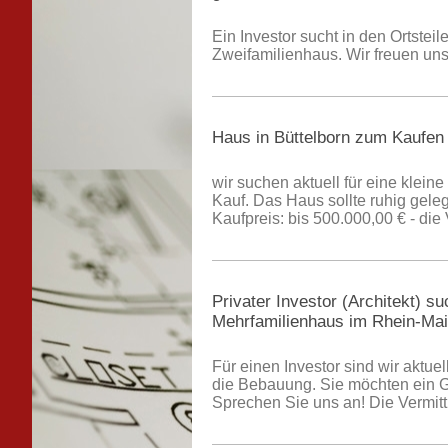
Ein Investor sucht in den Ortste
Zweifamilienhaus. Wir freuen uns
Haus in Büttelborn zum Kaufen
wir suchen aktuell für eine klein
Kauf. Das Haus sollte ruhig gele
Kaufpreis: bis 500.000,00 € - die 
Privater Investor (Architekt) 
Mehrfamilienhaus im Rhein-Mai
Für einen Investor sind wir aktu
die Bebauung. Sie möchten ein G
Sprechen Sie uns an! Die Vermittlu