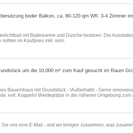
benutzung boder Balkon, ca. 80-120 qm Wfl. 3-4 Zimmer i
geslichtbad mit Badewanne und Dusche besitzen. Die Ausstatt
sollten im Kaufpreis inkl. sein.
rundstück um die 10.000 m² zum Kauf gesucht im Raum Gro
ines Bauernhaus mit Grundstück - !Außerhalb! - Gerne renovieru
, evtl. Koppeln/ Weideplätze in der näheren Umgebung zum an
n Sie uns eine E-Mail - und wir bringen zusammen, was zusamm